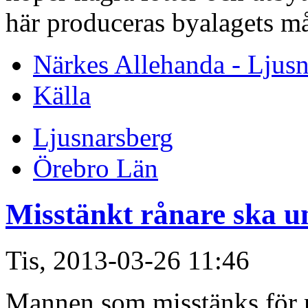
här produceras byalagets må
Närkes Allehanda - Ljusn
Källa
Ljusnarsberg
Örebro Län
Misstänkt rånare ska u
Tis, 2013-03-26 11:46
Mannen som misstänks för 