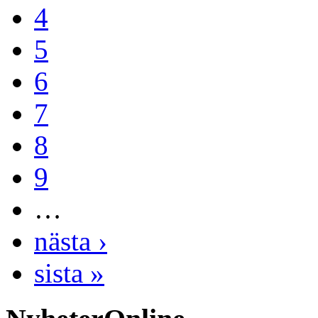
4
5
6
7
8
9
…
nästa ›
sista »