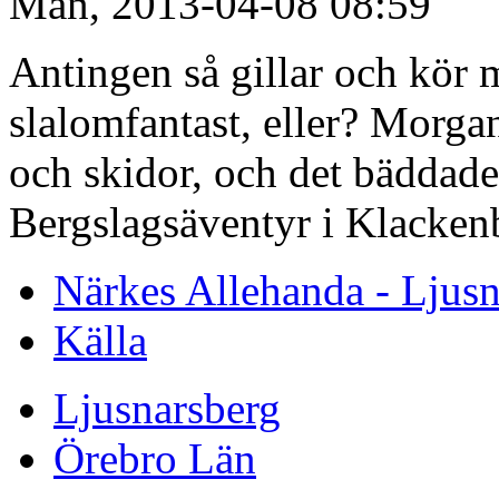
Mån, 2013-04-08 08:59
Antingen så gillar och kör m
slalomfantast, eller? Morga
och skidor, och det bäddade
Bergslagsäventyr i Klacken
Närkes Allehanda - Ljusn
Källa
Ljusnarsberg
Örebro Län