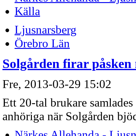
Källa
Ljusnarsberg
Örebro Län
Solgården firar påsken 
Fre, 2013-03-29 15:02
Ett 20-tal brukare samlade
anhöriga när Solgården bjöd
Närkes Allehanda - Ljusn