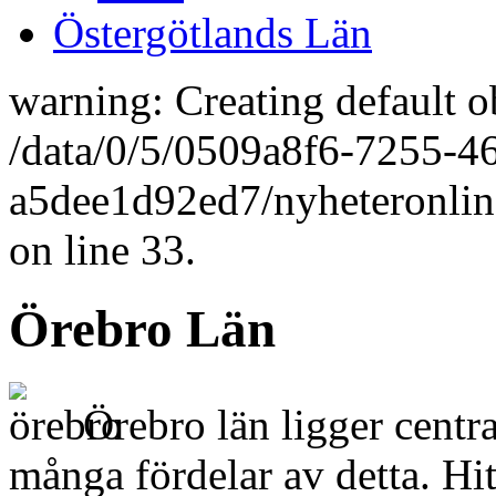
Östergötlands Län
warning: Creating default o
/data/0/5/0509a8f6-7255-4
a5dee1d92ed7/nyheteronlin
on line 33.
Örebro Län
Örebro län ligger centra
många fördelar av detta. Hit ä