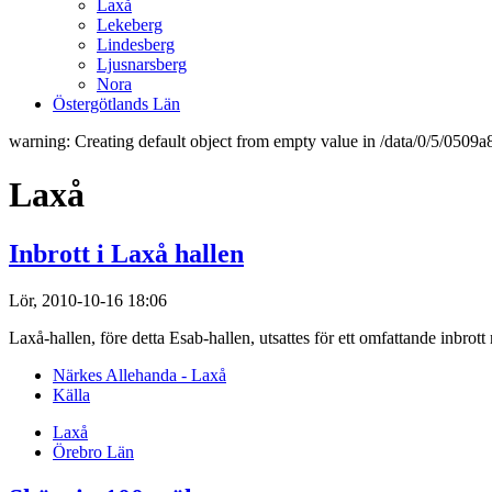
Laxå
Lekeberg
Lindesberg
Ljusnarsberg
Nora
Östergötlands Län
warning: Creating default object from empty value in /data/0/5/050
Laxå
Inbrott i Laxå hallen
Lör, 2010-10-16 18:06
Laxå-hallen, före detta Esab-hallen, utsattes för ett omfattande inbrott
Närkes Allehanda - Laxå
Källa
Laxå
Örebro Län