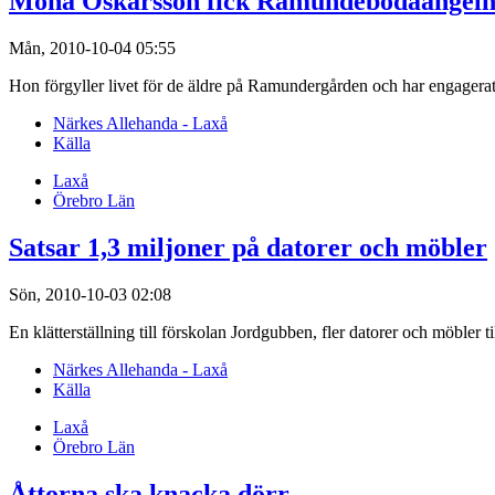
Mona Oskarsson fick Ramundebodaängel
Mån, 2010-10-04 05:55
Hon förgyller livet för de äldre på Ramundergården och har engagera
Närkes Allehanda - Laxå
Källa
Laxå
Örebro Län
Satsar 1,3 miljoner på datorer och möbler
Sön, 2010-10-03 02:08
En klätterställning till förskolan Jordgubben, fler datorer och möbler 
Närkes Allehanda - Laxå
Källa
Laxå
Örebro Län
Åttorna ska knacka dörr