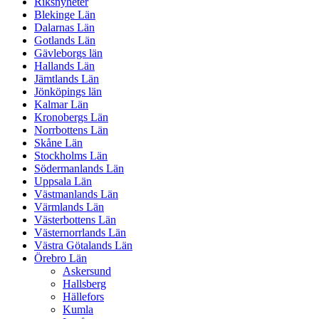
Riksnyheter
Blekinge Län
Dalarnas Län
Gotlands Län
Gävleborgs län
Hallands Län
Jämtlands Län
Jönköpings län
Kalmar Län
Kronobergs Län
Norrbottens Län
Skåne Län
Stockholms Län
Södermanlands Län
Uppsala Län
Västmanlands Län
Värmlands Län
Västerbottens Län
Västernorrlands Län
Västra Götalands Län
Örebro Län
Askersund
Hallsberg
Hällefors
Kumla