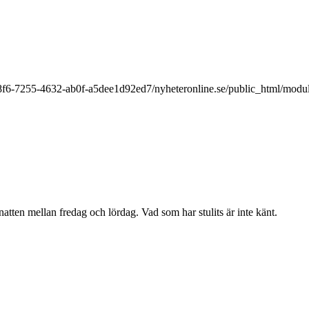
9a8f6-7255-4632-ab0f-a5dee1d92ed7/nyheteronline.se/public_html/modu
 natten mellan fredag och lördag. Vad som har stulits är inte känt.