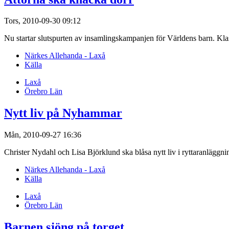
Tors, 2010-09-30 09:12
Nu startar slutspurten av insamlingskampanjen för Världens barn. Kla
Närkes Allehanda - Laxå
Källa
Laxå
Örebro Län
Nytt liv på Nyhammar
Mån, 2010-09-27 16:36
Christer Nydahl och Lisa Björklund ska blåsa nytt liv i ryttaranläg
Närkes Allehanda - Laxå
Källa
Laxå
Örebro Län
Barnen sjöng på torget