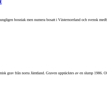
t
ngligen bosniak men numera bosatt i Västernorrland och svensk medborgar
amisk grav från norra Jämtland. Graven upptäcktes av en slump 1986. Oh