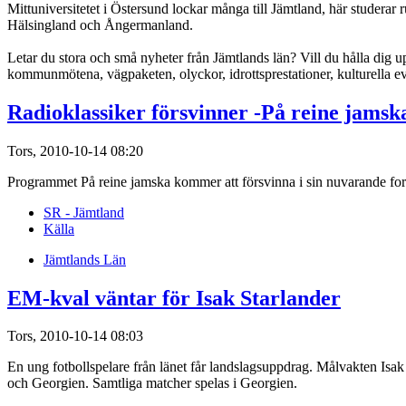
Mittuniversitetet i Östersund lockar många till Jämtland, här studera
Hälsingland och Ångermanland.
Letar du stora och små nyheter från Jämtlands län? Vill du hålla dig u
kommunmötena, vägpaketen, olyckor, idrottsprestationer, kulturella ev
Radioklassiker försvinner -På reine jamsk
Tors, 2010-10-14 08:20
Programmet På reine jamska kommer att försvinna i sin nuvarande for
SR - Jämtland
Källa
Jämtlands Län
EM-kval väntar för Isak Starlander
Tors, 2010-10-14 08:03
En ung fotbollspelare från länet får landslagsuppdrag. Målvakten Isa
och Georgien. Samtliga matcher spelas i Georgien.