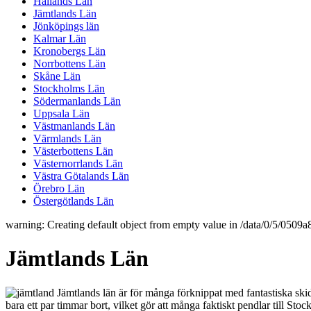
Hallands Län
Jämtlands Län
Jönköpings län
Kalmar Län
Kronobergs Län
Norrbottens Län
Skåne Län
Stockholms Län
Södermanlands Län
Uppsala Län
Västmanlands Län
Värmlands Län
Västerbottens Län
Västernorrlands Län
Västra Götalands Län
Örebro Län
Östergötlands Län
warning: Creating default object from empty value in /data/0/5/050
Jämtlands Län
Jämtlands län är för många förknippat med fantastiska skidb
bara ett par timmar bort, vilket gör att många faktiskt pendlar till Sto