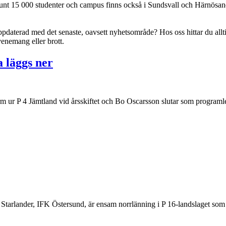
r runt 15 000 studenter och campus finns också i Sundsvall och Härnösa
ppdaterad med det senaste, oavsett nyhetsområde? Hos oss hittar du allt
enemang eller brott.
a läggs ner
m ur P 4 Jämtland vid årsskiftet och Bo Oscarsson slutar som program
k Starlander, IFK Östersund, är ensam norrlänning i P 16-landslaget s