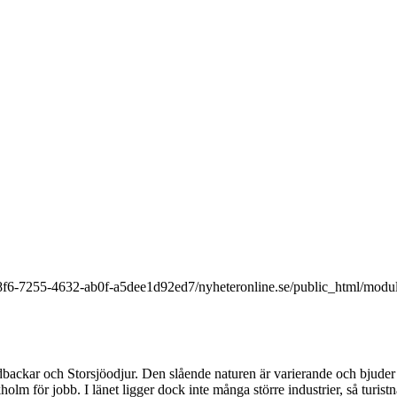
9a8f6-7255-4632-ab0f-a5dee1d92ed7/nyheteronline.se/public_html/modu
ackar och Storsjöodjur. Den slående naturen är varierande och bjuder på 
ckholm för jobb. I länet ligger dock inte många större industrier, så turi