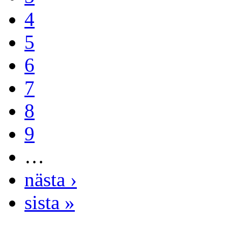
4
5
6
7
8
9
…
nästa ›
sista »