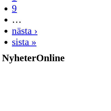
9
…
nästa ›
sista »
NyheterOnline