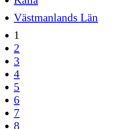
Västmanlands Län
1
2
3
4
5
6
7
8