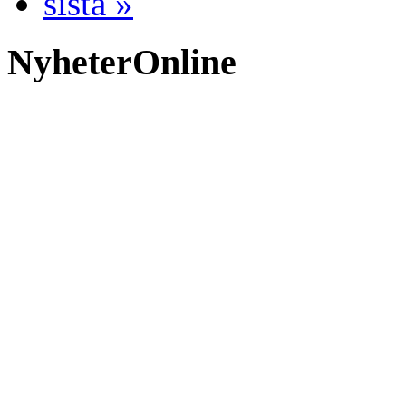
sista »
NyheterOnline