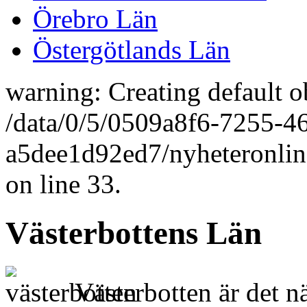
Örebro Län
Östergötlands Län
warning: Creating default o
/data/0/5/0509a8f6-7255-4
a5dee1d92ed7/nyheteronlin
on line 33.
Västerbottens Län
Västerbotten är det nä