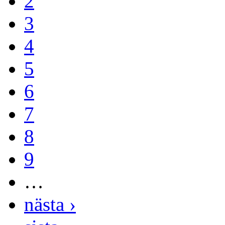
2
3
4
5
6
7
8
9
…
nästa ›